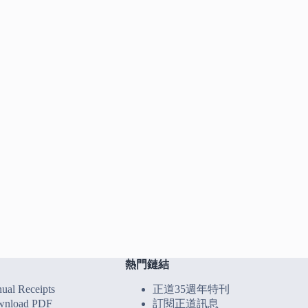
熱門鏈結
l Receipts
正道35週年特刊
load PDF
訂閱正道訊息