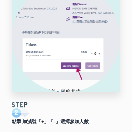
點擊 加減號「+」「–」選擇參加人數