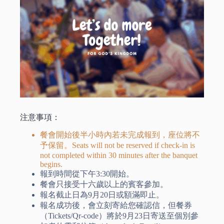
注意事項：
餐會開始後半小時內若未完成報到，座位將不
予保留。Seats will not be reserved if check-in is
not completed within 30 minutes after the banquet
begins.
報到時間從下午3:30開始。
餐會只接受十六歲以上的賓客參加。
報名截止日為9月20日或額滿即止。
報名成功後，會立刻寄給您確認信，但餐券
（Tickets/Qr-code）將於9月23日寄送至個別參