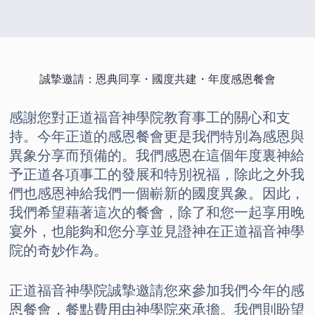
誠摯邀請：恩典同享・國度共建・年度感恩餐會
感謝您對正道福音神學院教育事工的關心和支
持。今年正道的感恩餐會更是我們特別為感恩與
異象分享而預備的。我們感恩在這個年度裏神給
予正道各項事工的發展和特別祝福，除此之外我
們也感恩神給我們一個嶄新的國度異象。因此，
我們希望藉著這次的餐會，除了和您一起享用晚
宴外，也能夠和您分享並見證神在正道福音神學
院的奇妙作為。
正道福音神學院誠摯邀請您來參加我們今年的感
恩餐會，餐點費用由神學院來承擔。我們則盼望